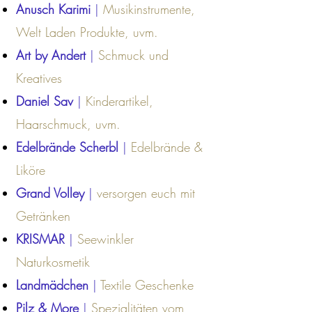
Anusch Karimi
|
Musikinstrumente,
Welt Laden Produkte, uvm.
Art by Andert
|
Schmuck und
Kreatives
Daniel Sav
|
Kinderartikel,
Haarschmuck, uvm.
Edelbrände Scherbl
|
Edelbrände &
Liköre
Grand Volley
|
versorgen euch mit
Getränken
KRISMAR
|
Seewinkler
Naturkosmetik
Landmädchen
|
Textile Geschenke
Pilz & More
|
Spezialitäten vom